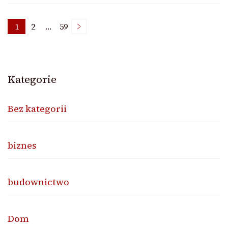
Nawigacja
1
2
…
59
Page
Page
Page
po
Kategorie
wpisach
Bez kategorii
biznes
budownictwo
Dom