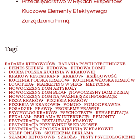
Przedsiębiorstwo w Rękach Ekspertów:
Kluczowe Elementy Efektywnego
Zarządzania Firmą.
Tagi
BADANIA KIEROWCÓW
BADANIA PSYCHOTECHNICZNE
BIZNES ŚLUBNY
BUDOWA
BUDOWA DOMU
DOBRA POLSKA KUCHNIA W KRAKOWIE
KRAKOW RESTAURANT
KRAKÓW
KSIĘGOWOŚĆ
KUCHNIA POLSKA KRAKÓW
KUCHNIA WŁOSKA KRAKÓW
LOGOPEDA
MARKETING W SIECI
MEDYCYNA
NOWOCZESNY DOM ARTYKUŁY
NOWOCZESNY DOM BLOG
NOWOCZESNY DOM DZISIAJ
NOWOCZESNY DOM NAJWAŻNIEJSZE INFORMACJE
PIZZA KRAKÓW
PIZZERIA KRAKÓW
PIZZERIA W KRAKOWIE
POMOC
POMOC PRAWNA
POSADZKI
PRAWO
PROBLEMY PRAWNE
PSYCHOLOG KRAKÓW
PSYCHOTESTY
REHABILITACJA
REKALAM
REKLAMA W INTERNECIE
REMONTY
RESTAURACJA
RESTAURACJA KRAKÓW
RESTAURACJA PRZY RYNKU W KRAKOWIE
RESTAURACJA Z POLSKĄ KUCHNIĄ W KRAKOWIE
SKLEP ONLINE
SKUTECZNA REKLAMA
SZAMBO BETONOWE
SZKOŁA
TESTY PSYCHOLOGICZNE