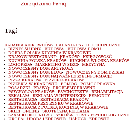
Zarządzania Firmą.
Tagi
BADANIA KIEROWCÓW
BADANIA PSYCHOTECHNICZNE
BIZNES ŚLUBNY
BUDOWA
BUDOWA DOMU
DOBRA POLSKA KUCHNIA W KRAKOWIE
KRAKOW RESTAURANT
KRAKÓW
KSIĘGOWOŚĆ
KUCHNIA POLSKA KRAKÓW
KUCHNIA WŁOSKA KRAKÓW
LOGOPEDA
MARKETING W SIECI
MEDYCYNA
NOWOCZESNY DOM ARTYKUŁY
NOWOCZESNY DOM BLOG
NOWOCZESNY DOM DZISIAJ
NOWOCZESNY DOM NAJWAŻNIEJSZE INFORMACJE
PIZZA KRAKÓW
PIZZERIA KRAKÓW
PIZZERIA W KRAKOWIE
POMOC
POMOC PRAWNA
POSADZKI
PRAWO
PROBLEMY PRAWNE
PSYCHOLOG KRAKÓW
PSYCHOTESTY
REHABILITACJA
REKALAM
REKLAMA W INTERNECIE
REMONTY
RESTAURACJA
RESTAURACJA KRAKÓW
RESTAURACJA PRZY RYNKU W KRAKOWIE
RESTAURACJA Z POLSKĄ KUCHNIĄ W KRAKOWIE
SKLEP ONLINE
SKUTECZNA REKLAMA
SZAMBO BETONOWE
SZKOŁA
TESTY PSYCHOLOGICZNE
URODA
URODA I ZDROWIE
USŁUGI
ZDROWIE