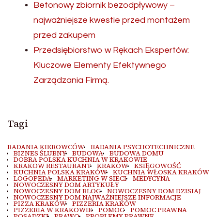
Betonowy zbiornik bezodpływowy –
najważniejsze kwestie przed montażem
przed zakupem
Przedsiębiorstwo w Rękach Ekspertów:
Kluczowe Elementy Efektywnego
Zarządzania Firmą.
Tagi
BADANIA KIEROWCÓW
BADANIA PSYCHOTECHNICZNE
BIZNES ŚLUBNY
BUDOWA
BUDOWA DOMU
DOBRA POLSKA KUCHNIA W KRAKOWIE
KRAKOW RESTAURANT
KRAKÓW
KSIĘGOWOŚĆ
KUCHNIA POLSKA KRAKÓW
KUCHNIA WŁOSKA KRAKÓW
LOGOPEDA
MARKETING W SIECI
MEDYCYNA
NOWOCZESNY DOM ARTYKUŁY
NOWOCZESNY DOM BLOG
NOWOCZESNY DOM DZISIAJ
NOWOCZESNY DOM NAJWAŻNIEJSZE INFORMACJE
PIZZA KRAKÓW
PIZZERIA KRAKÓW
PIZZERIA W KRAKOWIE
POMOC
POMOC PRAWNA
POSADZKI
PRAWO
PROBLEMY PRAWNE