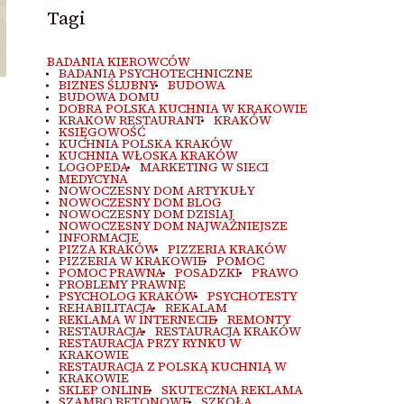
Tagi
BADANIA KIEROWCÓW
BADANIA PSYCHOTECHNICZNE
BIZNES ŚLUBNY
BUDOWA
BUDOWA DOMU
DOBRA POLSKA KUCHNIA W KRAKOWIE
KRAKOW RESTAURANT
KRAKÓW
KSIĘGOWOŚĆ
KUCHNIA POLSKA KRAKÓW
KUCHNIA WŁOSKA KRAKÓW
LOGOPEDA
MARKETING W SIECI
MEDYCYNA
NOWOCZESNY DOM ARTYKUŁY
NOWOCZESNY DOM BLOG
NOWOCZESNY DOM DZISIAJ
NOWOCZESNY DOM NAJWAŻNIEJSZE
INFORMACJE
PIZZA KRAKÓW
PIZZERIA KRAKÓW
PIZZERIA W KRAKOWIE
POMOC
POMOC PRAWNA
POSADZKI
PRAWO
PROBLEMY PRAWNE
PSYCHOLOG KRAKÓW
PSYCHOTESTY
REHABILITACJA
REKALAM
REKLAMA W INTERNECIE
REMONTY
RESTAURACJA
RESTAURACJA KRAKÓW
RESTAURACJA PRZY RYNKU W
KRAKOWIE
RESTAURACJA Z POLSKĄ KUCHNIĄ W
KRAKOWIE
SKLEP ONLINE
SKUTECZNA REKLAMA
SZAMBO BETONOWE
SZKOŁA