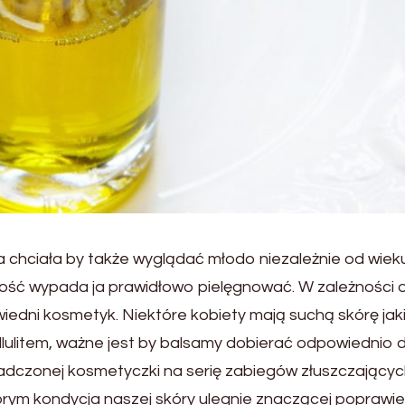
 chciała by także wyglądać młodo niezależnie od wieku
lność wypada ja prawidłowo pielęgnować. W zależności 
iedni kosmetyk. Niektóre kobiety mają suchą skórę jaki
cellulitem, ważne jest by balsamy dobierać odpowiednio 
adczonej kosmetyczki na serię zabiegów złuszczającyc
órym kondycja naszej skóry ulegnie znaczącej poprawie