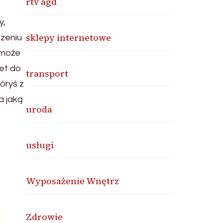
rtv agd
y,
sklepy internetowe
szeniu
 może
wet do
transport
óryś z
a jaką
uroda
usługi
Wyposażenie Wnętrz
Zdrowie