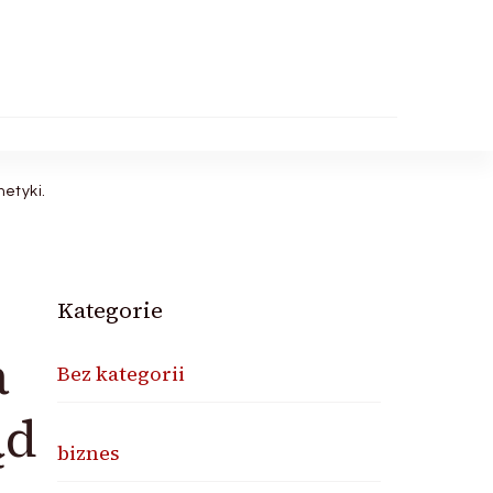
etyki.
Kategorie
a
Bez kategorii
ąd
biznes