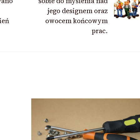
wano
sobie do myślenia nad
jego designem oraz
ień
owocem końcowym
prac.