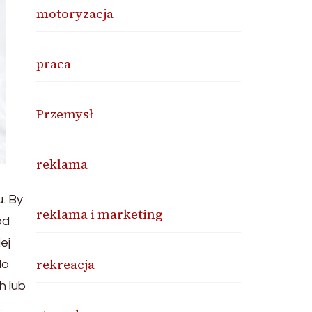
motoryzacja
praca
Przemysł
reklama
. By
reklama i marketing
od
ej
rekreacja
do
h lub
.