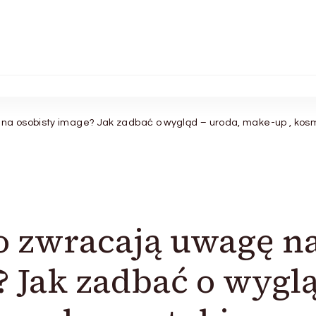
na osobisty image? Jak zadbać o wygląd – uroda, make-up , kosm
o zwracają uwagę n
? Jak zadbać o wygl