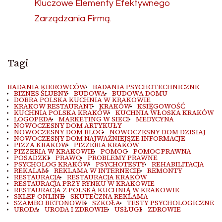
Kluczowe Elementy Efektywnego
Zarządzania Firmą.
Tagi
BADANIA KIEROWCÓW
BADANIA PSYCHOTECHNICZNE
BIZNES ŚLUBNY
BUDOWA
BUDOWA DOMU
DOBRA POLSKA KUCHNIA W KRAKOWIE
KRAKOW RESTAURANT
KRAKÓW
KSIĘGOWOŚĆ
KUCHNIA POLSKA KRAKÓW
KUCHNIA WŁOSKA KRAKÓW
LOGOPEDA
MARKETING W SIECI
MEDYCYNA
NOWOCZESNY DOM ARTYKUŁY
NOWOCZESNY DOM BLOG
NOWOCZESNY DOM DZISIAJ
NOWOCZESNY DOM NAJWAŻNIEJSZE INFORMACJE
PIZZA KRAKÓW
PIZZERIA KRAKÓW
PIZZERIA W KRAKOWIE
POMOC
POMOC PRAWNA
POSADZKI
PRAWO
PROBLEMY PRAWNE
PSYCHOLOG KRAKÓW
PSYCHOTESTY
REHABILITACJA
REKALAM
REKLAMA W INTERNECIE
REMONTY
RESTAURACJA
RESTAURACJA KRAKÓW
RESTAURACJA PRZY RYNKU W KRAKOWIE
RESTAURACJA Z POLSKĄ KUCHNIĄ W KRAKOWIE
SKLEP ONLINE
SKUTECZNA REKLAMA
SZAMBO BETONOWE
SZKOŁA
TESTY PSYCHOLOGICZNE
URODA
URODA I ZDROWIE
USŁUGI
ZDROWIE