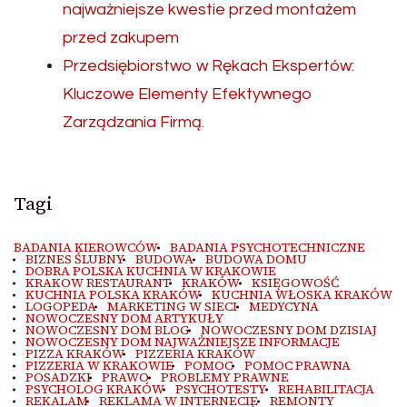
najważniejsze kwestie przed montażem
przed zakupem
Przedsiębiorstwo w Rękach Ekspertów:
Kluczowe Elementy Efektywnego
Zarządzania Firmą.
Tagi
BADANIA KIEROWCÓW
BADANIA PSYCHOTECHNICZNE
BIZNES ŚLUBNY
BUDOWA
BUDOWA DOMU
DOBRA POLSKA KUCHNIA W KRAKOWIE
KRAKOW RESTAURANT
KRAKÓW
KSIĘGOWOŚĆ
KUCHNIA POLSKA KRAKÓW
KUCHNIA WŁOSKA KRAKÓW
LOGOPEDA
MARKETING W SIECI
MEDYCYNA
NOWOCZESNY DOM ARTYKUŁY
NOWOCZESNY DOM BLOG
NOWOCZESNY DOM DZISIAJ
NOWOCZESNY DOM NAJWAŻNIEJSZE INFORMACJE
PIZZA KRAKÓW
PIZZERIA KRAKÓW
PIZZERIA W KRAKOWIE
POMOC
POMOC PRAWNA
POSADZKI
PRAWO
PROBLEMY PRAWNE
PSYCHOLOG KRAKÓW
PSYCHOTESTY
REHABILITACJA
REKALAM
REKLAMA W INTERNECIE
REMONTY