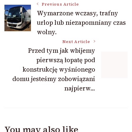
Post
Previous Article
Wymarzone wczasy, trafny
urlop lub niezapomniany czas
Navigation
wolny.
Next Article
Przed tym jak wbijemy
pierwszą łopatę pod
konstrukcję wyśnionego
domu jesteśmy zobowiązani
najpierw…
You may also like