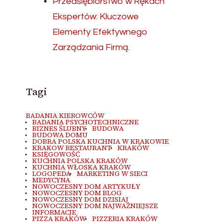
Przedsiębiorstwo w Rękach
Ekspertów: Kluczowe
Elementy Efektywnego
Zarządzania Firmą.
Tagi
BADANIA KIEROWCÓW
BADANIA PSYCHOTECHNICZNE
BIZNES ŚLUBNY
BUDOWA
BUDOWA DOMU
DOBRA POLSKA KUCHNIA W KRAKOWIE
KRAKOW RESTAURANT
KRAKÓW
KSIĘGOWOŚĆ
KUCHNIA POLSKA KRAKÓW
KUCHNIA WŁOSKA KRAKÓW
LOGOPEDA
MARKETING W SIECI
MEDYCYNA
NOWOCZESNY DOM ARTYKUŁY
NOWOCZESNY DOM BLOG
NOWOCZESNY DOM DZISIAJ
NOWOCZESNY DOM NAJWAŻNIEJSZE
INFORMACJE
PIZZA KRAKÓW
PIZZERIA KRAKÓW