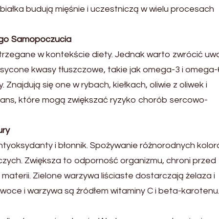
iałka budują mięśnie i uczestniczą w wielu procesach
rego Samopoczucia
trzegane w kontekście diety. Jednak warto zwrócić uw
sycone kwasy tłuszczowe, takie jak omega-3 i omega-
Znajdują się one w rybach, kiełkach, oliwie z oliwek i
trans, które mogą zwiększać ryzyko chorób sercowo-
ury
tyoksydanty i błonnik. Spożywanie różnorodnych kolo
zych. Zwiększa to odporność organizmu, chroni przed
terii. Zielone warzywa liściaste dostarczają żelaza i
oce i warzywa są źródłem witaminy C i beta-karotenu