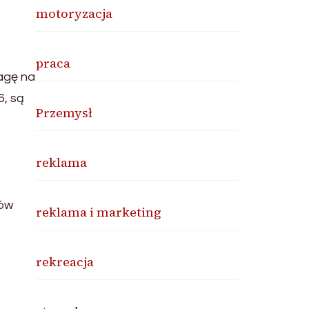
motoryzacja
praca
agę na
6, są
Przemysł
reklama
rów
reklama i marketing
rekreacja
.