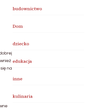
budownictwo
Dom
dziecko
dobrej
edukacja
ównież
się na
inne
kulinaria
owne