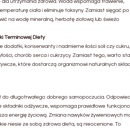
ne dla utrzymania zdrowia. Woda wspomaga trawienie,
temperaturę ciała i eliminuje toksyny. Zamiast sięgać po
ić na wodę mineralną, herbatę ziołową lub świeżo
ki Terminowej Diety
odatki, konserwanty i nadmierne ilości soli czy cukru
ości, chorób serca i cukrzycy. Zamiast tego, warto st
żywcze, które dostarczą organizmowi naturalnych skła
kt do długotrwałego dobrego samopoczucia. Odpowie
e składniki odżywcze, wspomaga prawidłowe funkcjon
ększa energię życiową. Zmiana nawyków żywieniowych m
kie niesie ze sobą zdrowa dieta, są nieocenione. To