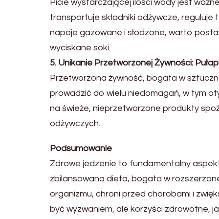
Picie wystarczającej ilości wody jest waż
transportuje składniki odżywcze, reguluje 
napoje gazowane i słodzone, warto postaw
wyciskane soki.
5. Unikanie Przetworzonej Żywności: Pułap
Przetworzona żywność, bogata w sztuczne d
prowadzić do wielu niedomagań, w tym otył
na świeże, nieprzetworzone produkty spo
odżywczych.
Podsumowanie
Zdrowe jedzenie to fundamentalny aspe
zbilansowana dieta, bogata w rozszerzon
organizmu, chroni przed chorobami i zwi
być wyzwaniem, ale korzyści zdrowotne, ja