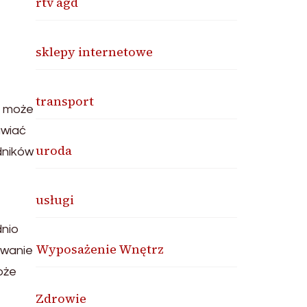
rtv agd
sklepy internetowe
transport
, może
awiać
uroda
dników
usługi
dnio
Wyposażenie Wnętrz
owanie
oże
Zdrowie