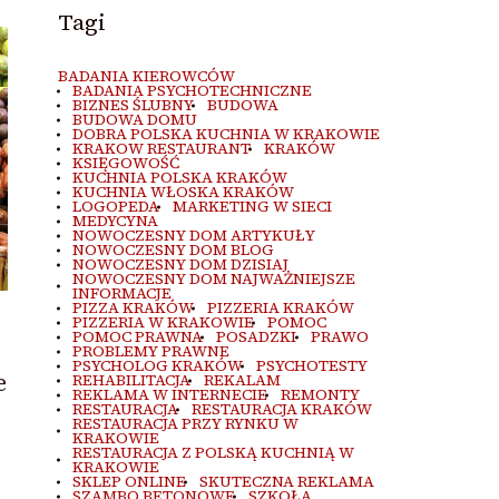
Tagi
BADANIA KIEROWCÓW
BADANIA PSYCHOTECHNICZNE
BIZNES ŚLUBNY
BUDOWA
BUDOWA DOMU
DOBRA POLSKA KUCHNIA W KRAKOWIE
KRAKOW RESTAURANT
KRAKÓW
KSIĘGOWOŚĆ
KUCHNIA POLSKA KRAKÓW
KUCHNIA WŁOSKA KRAKÓW
LOGOPEDA
MARKETING W SIECI
MEDYCYNA
NOWOCZESNY DOM ARTYKUŁY
NOWOCZESNY DOM BLOG
NOWOCZESNY DOM DZISIAJ
NOWOCZESNY DOM NAJWAŻNIEJSZE
INFORMACJE
PIZZA KRAKÓW
PIZZERIA KRAKÓW
PIZZERIA W KRAKOWIE
POMOC
POMOC PRAWNA
POSADZKI
PRAWO
PROBLEMY PRAWNE
PSYCHOLOG KRAKÓW
PSYCHOTESTY
e
REHABILITACJA
REKALAM
REKLAMA W INTERNECIE
REMONTY
RESTAURACJA
RESTAURACJA KRAKÓW
RESTAURACJA PRZY RYNKU W
KRAKOWIE
RESTAURACJA Z POLSKĄ KUCHNIĄ W
KRAKOWIE
SKLEP ONLINE
SKUTECZNA REKLAMA
SZAMBO BETONOWE
SZKOŁA