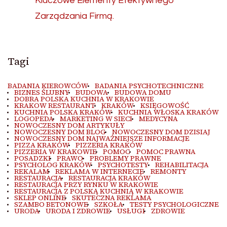
Kluczowe Elementy Efektywnego
Zarządzania Firmą.
Tagi
BADANIA KIEROWCÓW
BADANIA PSYCHOTECHNICZNE
BIZNES ŚLUBNY
BUDOWA
BUDOWA DOMU
DOBRA POLSKA KUCHNIA W KRAKOWIE
KRAKOW RESTAURANT
KRAKÓW
KSIĘGOWOŚĆ
KUCHNIA POLSKA KRAKÓW
KUCHNIA WŁOSKA KRAKÓW
LOGOPEDA
MARKETING W SIECI
MEDYCYNA
NOWOCZESNY DOM ARTYKUŁY
NOWOCZESNY DOM BLOG
NOWOCZESNY DOM DZISIAJ
NOWOCZESNY DOM NAJWAŻNIEJSZE INFORMACJE
PIZZA KRAKÓW
PIZZERIA KRAKÓW
PIZZERIA W KRAKOWIE
POMOC
POMOC PRAWNA
POSADZKI
PRAWO
PROBLEMY PRAWNE
PSYCHOLOG KRAKÓW
PSYCHOTESTY
REHABILITACJA
REKALAM
REKLAMA W INTERNECIE
REMONTY
RESTAURACJA
RESTAURACJA KRAKÓW
RESTAURACJA PRZY RYNKU W KRAKOWIE
RESTAURACJA Z POLSKĄ KUCHNIĄ W KRAKOWIE
SKLEP ONLINE
SKUTECZNA REKLAMA
SZAMBO BETONOWE
SZKOŁA
TESTY PSYCHOLOGICZNE
URODA
URODA I ZDROWIE
USŁUGI
ZDROWIE