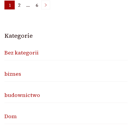
Nawigacja
1
2
…
6
Page
Page
Page
po
Kategorie
wpisach
Bez kategorii
biznes
budownictwo
Dom