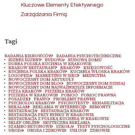
Kluczowe Elementy Efektywnego
Zarządzania Firmą.
Tagi
BADANIA KIEROWCÓW
BADANIA PSYCHOTECHNICZNE
BIZNES ŚLUBNY
BUDOWA
BUDOWA DOMU
DOBRA POLSKA KUCHNIA W KRAKOWIE
KRAKOW RESTAURANT
KRAKÓW
KSIĘGOWOŚĆ
KUCHNIA POLSKA KRAKÓW
KUCHNIA WŁOSKA KRAKÓW
LOGOPEDA
MARKETING W SIECI
MEDYCYNA
NOWOCZESNY DOM ARTYKUŁY
NOWOCZESNY DOM BLOG
NOWOCZESNY DOM DZISIAJ
NOWOCZESNY DOM NAJWAŻNIEJSZE INFORMACJE
PIZZA KRAKÓW
PIZZERIA KRAKÓW
PIZZERIA W KRAKOWIE
POMOC
POMOC PRAWNA
POSADZKI
PRAWO
PROBLEMY PRAWNE
PSYCHOLOG KRAKÓW
PSYCHOTESTY
REHABILITACJA
REKALAM
REKLAMA W INTERNECIE
REMONTY
RESTAURACJA
RESTAURACJA KRAKÓW
RESTAURACJA PRZY RYNKU W KRAKOWIE
RESTAURACJA Z POLSKĄ KUCHNIĄ W KRAKOWIE
SKLEP ONLINE
SKUTECZNA REKLAMA
SZAMBO BETONOWE
SZKOŁA
TESTY PSYCHOLOGICZNE
URODA
URODA I ZDROWIE
USŁUGI
ZDROWIE