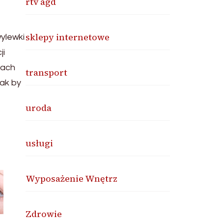
rtv agd
sklepy internetowe
ylewki
ji
iach
transport
tak by
uroda
usługi
Wyposażenie Wnętrz
Zdrowie