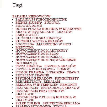
Tagi
BADANIA KIEROWCÓW
BADANIA PSYCHOTECHNICZNE
BIZNES ŚLUBNY
BUDOWA
BUDOWA DOMU
DOBRA POLSKA KUCHNIA W KRAKOWIE
KRAKOW RESTAURANT
KRAKÓW
KSIĘGOWOŚĆ
KUCHNIA POLSKA KRAKÓW
KUCHNIA WŁOSKA KRAKÓW
LOGOPEDA
MARKETING W SIECI
MEDYCYNA
NOWOCZESNY DOM ARTYKUŁY
NOWOCZESNY DOM BLOG
NOWOCZESNY DOM DZISIAJ
NOWOCZESNY DOM NAJWAŻNIEJSZE
INFORMACJE
PIZZA KRAKÓW
PIZZERIA KRAKÓW
PIZZERIA W KRAKOWIE
POMOC
POMOC PRAWNA
POSADZKI
PRAWO
PROBLEMY PRAWNE
PSYCHOLOG KRAKÓW
PSYCHOTESTY
REHABILITACJA
REKALAM
REKLAMA W INTERNECIE
REMONTY
RESTAURACJA
RESTAURACJA KRAKÓW
RESTAURACJA PRZY RYNKU W
KRAKOWIE
RESTAURACJA Z POLSKĄ KUCHNIĄ W
KRAKOWIE
SKLEP ONLINE
SKUTECZNA REKLAMA
SZAMBO BETONOWE
SZKOŁA