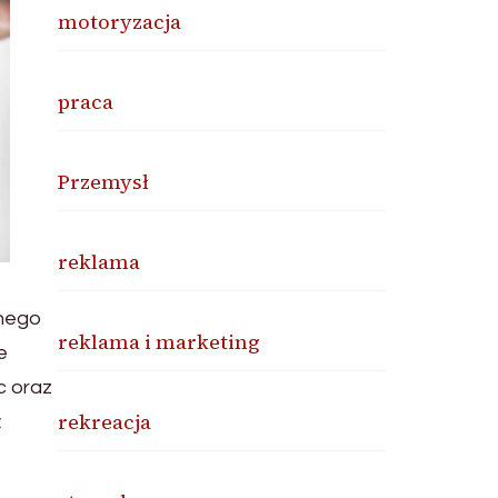
motoryzacja
praca
Przemysł
reklama
snego
reklama i marketing
e
c oraz
rekreacja
ż