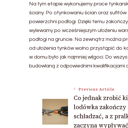
Na tym etapie wykonujemy prace tynkarskie.
ściany. Po otynkowaniu ścian oraz sufitów
powierzchni podłogi. Dzięki temu zakończ
wylewamy po wcześniejszym ułożeniu warstwy
podłogi na gruncie. Na zewnątrz można pr
od ułożenia tynków wolno przystąpić do kol
w domu było jak najmniej wilgoci. Do wszy
budowlaną z odpowiednimi kwalifikacjami
Post
Previous Article
Co jednak zrobić k
lodówka zakończy
Navigation
schładzać, a z pral
zaczyna wypływa