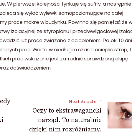
 W pierwszej kolejności tynkuje się sufity, a następnie
 zaleca się wylać wylewki samopoziomujące na całej
ymy prace mokre w budynku. Powinno się pamiętać że w
 izolacyjnej ze styropianu i przeciwwilgociowej izolac
owadzić już prace związane z ociepleniem. Po ok 10 dn
ejnych prac. Warto w niedługim czasie ocieplić strop, 
stkich prac wskazane jest zatrudnić sprawdzoną ekipę
 oraz doświadczeniem.
iedy
Next Article
Oczy to ekstrawagancki
ki
narząd. To naturalnie
ć
dzięki nim rozróżniamy.