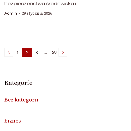
bezpieczeństwa środowiska i …
29 stycznia 2026
Admin
Nawigacja
1
2
3
…
59
Page
Page
Page
Page
po
Kategorie
wpisach
Bez kategorii
biznes