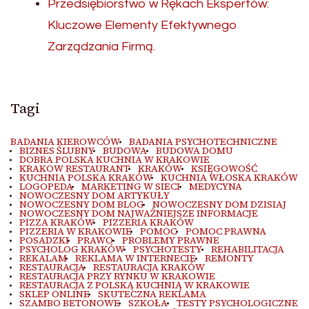
Przedsiębiorstwo w Rękach Ekspertów:
Kluczowe Elementy Efektywnego
Zarządzania Firmą.
Tagi
BADANIA KIEROWCÓW
BADANIA PSYCHOTECHNICZNE
BIZNES ŚLUBNY
BUDOWA
BUDOWA DOMU
DOBRA POLSKA KUCHNIA W KRAKOWIE
KRAKOW RESTAURANT
KRAKÓW
KSIĘGOWOŚĆ
KUCHNIA POLSKA KRAKÓW
KUCHNIA WŁOSKA KRAKÓW
LOGOPEDA
MARKETING W SIECI
MEDYCYNA
NOWOCZESNY DOM ARTYKUŁY
NOWOCZESNY DOM BLOG
NOWOCZESNY DOM DZISIAJ
NOWOCZESNY DOM NAJWAŻNIEJSZE INFORMACJE
PIZZA KRAKÓW
PIZZERIA KRAKÓW
PIZZERIA W KRAKOWIE
POMOC
POMOC PRAWNA
POSADZKI
PRAWO
PROBLEMY PRAWNE
PSYCHOLOG KRAKÓW
PSYCHOTESTY
REHABILITACJA
REKALAM
REKLAMA W INTERNECIE
REMONTY
RESTAURACJA
RESTAURACJA KRAKÓW
RESTAURACJA PRZY RYNKU W KRAKOWIE
RESTAURACJA Z POLSKĄ KUCHNIĄ W KRAKOWIE
SKLEP ONLINE
SKUTECZNA REKLAMA
SZAMBO BETONOWE
SZKOŁA
TESTY PSYCHOLOGICZNE