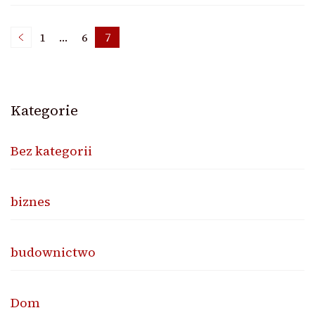
Nawigacja
1
…
6
7
Page
Page
Page
po
Kategorie
wpisach
Bez kategorii
biznes
budownictwo
Dom